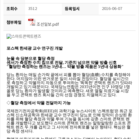
조회수
3512
등록일시
2016-06-07
첨부파일
조선일보.pdf
포스텍 한세광 교수 연구진 개발
눈물 속 당분으로 혈당 측정
센서가 측정한 수치 칩으로 전달
,
기준치 넘으면 약물 방출 신호
"
혈당만 측정하는 렌즈는 3년내… 약물 방출 제품은 5년내 상용화"
당뇨 환자는 매일 손가락 끝에서 피를 뽑아 혈당(
血糖
)
수치를 측정해야
한다. 머지않아 이런 번거로운 일이 사라질 전망이다. 혈당을 실시간으
로 측정하고 약물까지 자동으로 투여하는 '똑똑한' 콘택트 렌즈가 잇따라
개발되고 있기 때문이다. 국제당뇨연합은 2035년이면 인구 10명당 1명
꼴로 당뇨 환자가 발생할 것이라고 예측했다. 새로 열릴 의료기술 시장
을 두고 콘택트 렌즈 회사들 간의 선점 경쟁도 치열해지고 있다
.
◇
혈당 측정에서 약물 전달까지 가능
국제전기전자공학회(IEEE)의 과학기술 뉴스사이트 '스펙트럼'은 최근 포
스텍 신소재공학과 한세광 교수 연구진이 당뇨로 인해 망막이 손상된 환
자를 위해 혈당 측정과 약물 투여 기능을 동시에 갖춘 스마트 콘택트 렌
즈를 개발했다고 보도했다 스마트 콘택트 렌즈는 말랑말랑한 소프트 콘
텍트 렌즈 두 개를 겹치고 그 사이에 전자회로를 넣은 형태다. 핵심은 혈
당 측정 센서다.