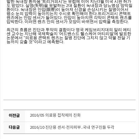
발한 녹내장 환자용 '트리거피시'는 유럽에 이어 지난3월 미국 시판 허가
도 받았다. 실명(失明)을 유발하는 2대 질환이 녹내장과 당뇨병성 망막질
환이다. 녹내장은 안압(眼壓)
이 높아져 신경을 손상시키는 질병이어서
평소 눈의 압력이 높아지는지 수시로 확인해야 한다.트리거피시 콘택트
렌즈에는 안압 센서가 들어있다. 안압이 높아지면 각막이 콘택트 렌즈를
압박한다. 이러면 렌즈 안의 센서가 모양이 바뀌면서 압력을 측정한다
.
최근의 흐름은 진단과 투약의 결합이다 영국 케임브리지대의 알리 에티
센 교수는 지난해 국제학술지
'
어드밴스드 헬스케어 머티리얼
'
에 발표한
논문에서
"
의료용 콘택트 렌즈는 질병 진단에 그치지 않고 약물 전달 기
능까지 갖출 것
"
이라고 예측했다
.
이전글
2016/05 의료용 접착제의 진화
다음글
2016/10 진단용 센서·전자피부..국내 연구진들 두각