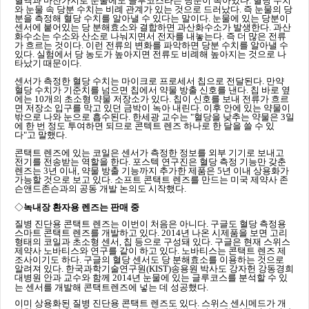
혈액과 마찬가지로 눈물에도 글루코스라는 당분이 녹아있다. 혈당 수치
와 눈물 속 당분 수치는 비례 관계가 있는 것으로 드러났다. 즉 눈물의 당
분을 측정해 혈당 수치를 알아낼 수 있다는 말이다. 눈물에 있는 당분이
센서에 붙어있는 당 분해효소와 결합하면 과산화수소가 발생한다. 과산
화수소는 수소와 산소로 나눠지면서 전자를 내놓는다. 즉 더 많은 전류
가 흐르는 것이다. 이런 전류의 변화를 파악하면 당분 수치를 알아낼 수
있다. 실험에서 당 농도가 높아지면 전류도 비례해 높아지는 것으로 나
타났기 때문이다
.
센서가 측정한 혈당 수치는 마이크로 프로세서 칩으로 전달된다
.
만약
혈당 수치가 기준치를 넘으면 칩에서 약물 방출 신호를 낸다
.
칩 바로 옆
에는
10
개의 초소형 약물 저장소가 있다
.
칩이 신호를 보내 전류가 흐르
면 저장소 입구를 막고 있던 금박이 녹아 내린다
.
이후 안에 있는 약물이
밖으로 나와 눈으로 흡수된다
.
한세광 교수는
"
혈당을 낮추는 약물은
3
일
에 한 번 정도 투여하면 되므로 콘텍트 렌즈 하나로 한 달을 쓸 수 있
다
"
고 말했다
.
콘택트 렌즈에 있는 코일은 센서가 측정한 정보를 외부 기기로 보내고
전기를 전송받는 역할을 한다
.
포스텍 연구진은 혈당 측정 기능만 갖춘
렌즈는
3
년 이내
,
약물 방출 기능까지 추가한 제품은
5
년 이내 상용화가
가능할 것으로 보고 있다
.
소프트 콘택트 렌즈를 만드는 미국 제약사
존
슨앤드존슨
과의
공동 개발 논의도 시작했다
.
◇
녹내장 환자용 렌즈는 판매 중
질병 진단용 콘택트 렌즈는 이번이 처음은 아니다. 구글도 혈당 측정용
스마트 콘택트 렌즈를 개발하고 있다. 2014년 나온 시제품을 보면 고리
형태의 코일과 초소형 센서, 칩 등으로 구성돼 있다. 구글은 현재 스위스
제약사 노바티스와 연구를 같이 하고 있다. 노바티스는 콘택트 렌즈 제
조사이기도 하다. 구글의 혈당 센서도 당 분해효소를 이용하는 것으로
알려져 있다. 한국과학기술연구원(KIST)송용원 박사도 강자헌 강동경희
대병원 안과 교수와 함께 2014년 눈물에 있는 글루코스를 분석할 수 있
는 센서를 개발해 콘택트렌즈에 넣는 데 성공했다.
이미 상용화된 질병 진단용 콘택트 렌즈도 있다. 스위스 센시메드가 개